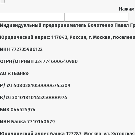
Нажима
Индивидуальный предприниматель Болотенко Павел Гр
Юридический адрес: 117042, Россия, г. Москва, поселение
ИНН
772735986122
ОГРН/ОГРНИП
324774600640980
АО «ТБанк»
Р/ сч
40802810500006745309
К/сч
30101810145250000974
БИК
044525974
ИНН Банка
7710140679
Юридический адрес банка
127287, Москва, ул. Хуторская 2