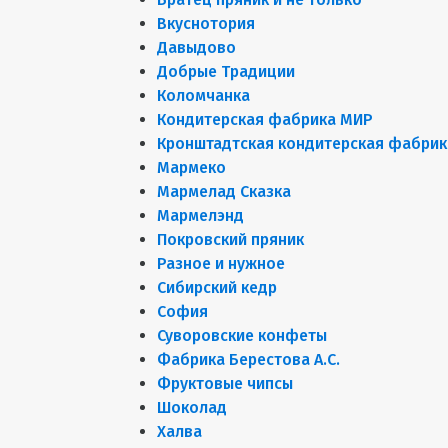
Вкуснотория
Давыдово
Добрые Традиции
Коломчанка
Кондитерская фабрика МИР
Кронштадтская кондитерская фабрик
Мармеко
Мармелад Сказка
Мармелэнд
Покровский пряник
Разное и нужное
Сибирский кедр
София
Суворовские конфеты
Фабрика Берестова А.С.
Фруктовые чипсы
Шоколад
Халва