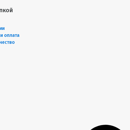
пкой
ии
 и оплата
чество