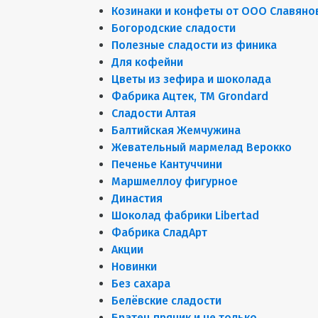
Козинаки и конфеты от ООО Славяно
Богородские сладости
Полезные сладости из финика
Для кофейни
Цветы из зефира и шоколада
Фабрика Ацтек, ТМ Grondard
Сладости Алтая
Балтийская Жемчужина
Жевательный мармелад Верокко
Печенье Кантуччини
Маршмеллоу фигурное
Династия
Шоколад фабрики Libertad
Фабрика СладАрт
Акции
Новинки
Без сахара
Белёвские сладости
Братец пряник и не только