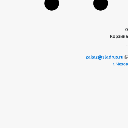
0
Корзина
zakaz@sladrus.ru
г.
Чехов