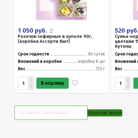
1 050 руб.
520 руб
Розочки зефирные в куполе 90г,
Сумка-ко
(коробка Ассорти 8шт)
цветами 1
бутоны
Срок годности
90 суток
Срок годн
Вложений в коробке
коробка 8 шт
Вложений 
Вес
720 г
Вес
В корзину
Обратный звонок