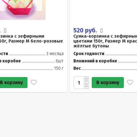
.
520 руб.
рзинка с зефирными
Сумка-корзинка с зефирны
50г, Размер М бело-розовые
цветами 150г, Размер М кра
жёлтые бутоны
ости
3 месяца
Срок годности
в коробке
6шт
Вложений в коробке
150 г
Вес
В корзину
В корзину