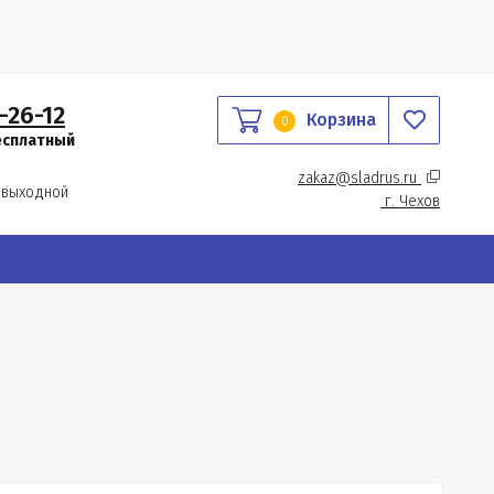
-26-12
Корзина
0
есплатный
zakaz@sladrus.ru 
 выходной
г.
 Чехов