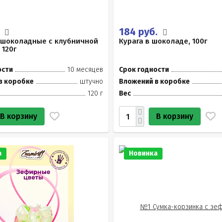
.
184 руб.
 шоколадные с клубничной
Курага в шоколаде, 100г
 120г
ости
10 месяцев
Срок годности
в коробке
штучно
Вложений в коробке
120 г
Вес
В корзину
В корзину
а
Новинка