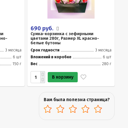
690 руб.
ми
Сумка-корзинка с зефирными
сно-
цветами 280г, Размер XL красно-
белые бутоны
3 месяца
Срок годности
3 месяца
6 шт
Вложений в коробке
6 шт
150 г
Вес
280 г
В корзину
Вам была полезна страница?