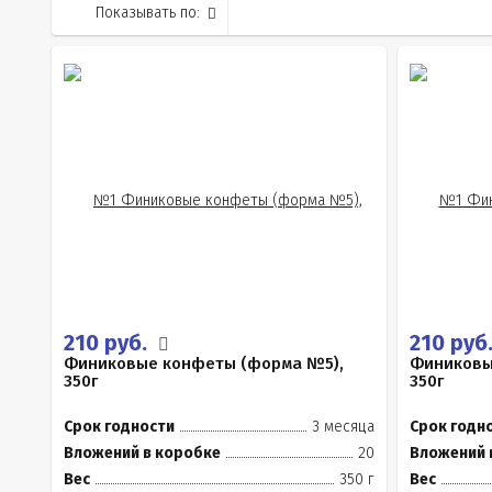
Показывать по:
210 руб.
210 руб
Финиковые конфеты (форма №5),
Финиковы
350г
350г
Срок годности
3 месяца
Срок годн
Вложений в коробке
20
Вложений 
Вес
350 г
Вес