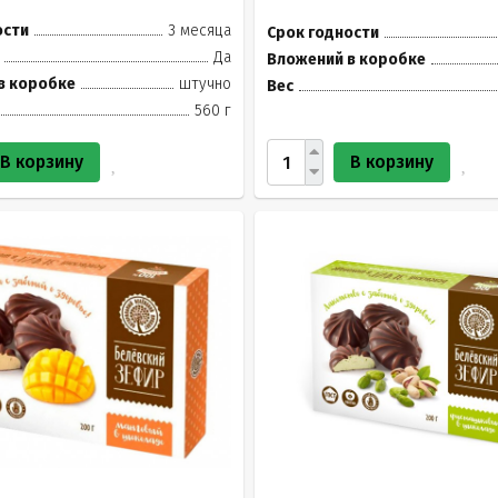
ости
3 месяца
Срок годности
Да
Вложений в коробке
в коробке
штучно
Вес
560 г
В корзину
В корзину