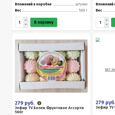
Вложений в коробке
штучно
Вложений 
Вес
560 г
Вес
В корзину
279 руб
279 руб.
Зефир TV 
Зефир TV Белев Фруктовое Ассорти
560г