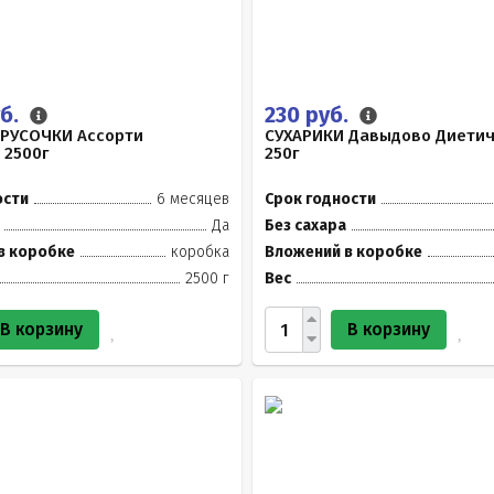
уб.
230 руб.
БРУСОЧКИ Ассорти
СУХАРИКИ Давыдово Диети
 2500г
250г
ости
6 месяцев
Срок годности
Да
Без сахара
в коробке
коробка
Вложений в коробке
2500 г
Вес
В корзину
В корзину