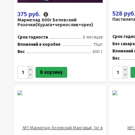
528 руб
375 руб.
Пастилята
Мармелад 600г Белевский
Розочки(Курага+чернослив+орех)
Срок годн
Срок годности
6 месяцев
Без сахара
Вложений в коробке
15шт
Вложений 
Вес
600 г
Вес
В корзину