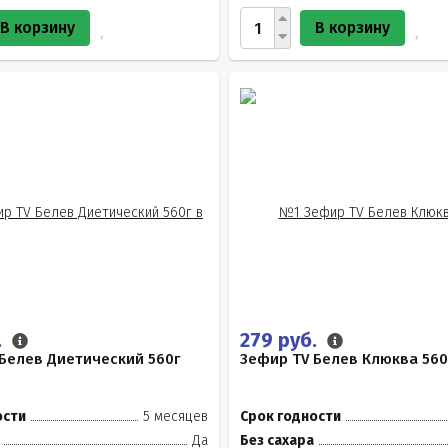
В корзину
В корзину
.
279 руб.
Белев Диетический 560г
Зефир TV Белев Клюква 560
ости
5 месяцев
Срок годности
Да
Без сахара