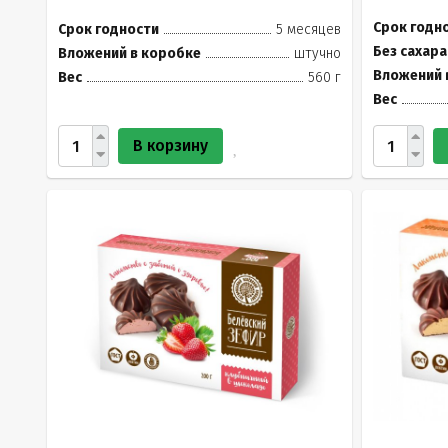
Срок годн
Срок годности
5 месяцев
Без сахара
Вложений в коробке
штучно
Вложений 
Вес
560 г
Вес
В корзину