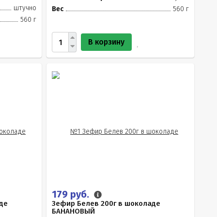
штучно
Вес
560 г
560 г
В корзину
179 руб.
де
Зефир Белев 200г в шоколаде
БАНАНОВЫЙ