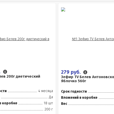
.
279 руб.
ев 200г диетический
Зефир TV Белев Антоновск
Яблочко 560г
ости
4 месяца
Срок годности
Да
Вложений в коробке
в коробке
18 шт
Вес
200 г