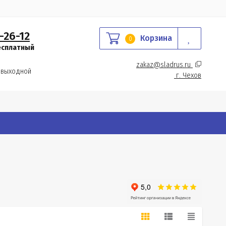
-26-12
Корзина
0
есплатный
zakaz@sladrus.ru 
 выходной
г.
 Чехов