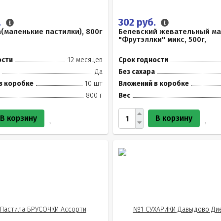
.
302 руб.
(маленькие пастилки), 800г
Белевский жевательный м
"Фрутэллки" микс, 500г,
ости
12 месяцев
Срок годности
Да
Без сахара
в коробке
10 шт
Вложений в коробке
800 г
Вес
В корзину
В корзину