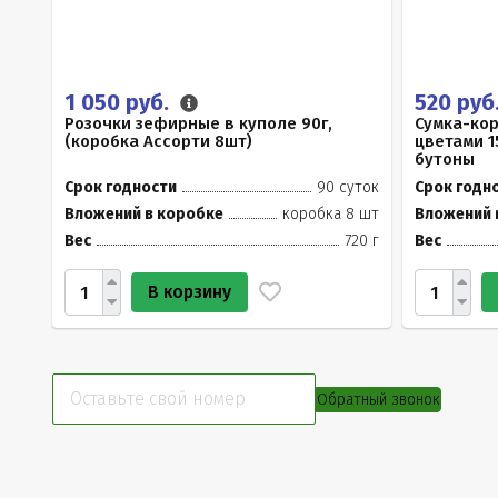
1 050 руб.
520 руб
Розочки зефирные в куполе 90г,
Сумка-ко
(коробка Ассорти 8шт)
цветами 1
бутоны
Срок годности
90 суток
Срок годн
Вложений в коробке
коробка 8 шт
Вложений 
Вес
720 г
Вес
В корзину
Обратный звонок