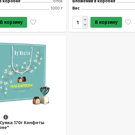
в коробке
блок
Вложений в коробке
1000 г
Вес
В корзину
В корзину
.
Сумка 170г Конфеты
оне"