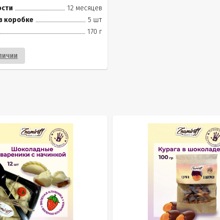
ости
12 месяцев
в коробке
5 шт
170 г
личии