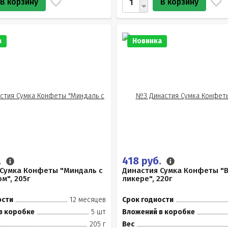
В корзину
В корзину
а
Новинка
.
418 руб.
 Сумка Конфеты "Миндаль с
Династия Сумка Конфеты "
м", 205г
ликере", 220г
ости
12 месяцев
Срок годности
в коробке
5 шт
Вложений в коробке
205 г
Вес