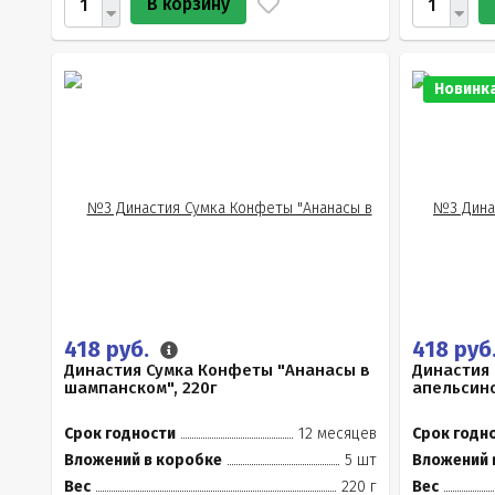
В корзину
Новинк
418 руб.
418 руб
Династия Сумка Конфеты "Ананасы в
Династия
шампанском", 220г
апельсино
Срок годности
12 месяцев
Срок годн
Вложений в коробке
5 шт
Вложений 
Вес
220 г
Вес