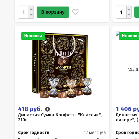
В корзину
Новинка
Новинк
418 руб.
1 406 р
Династия Сумка Конфеты "Классик",
Династия
210г
ликёре", (
Срок годности
12 месяцев
Срок годн