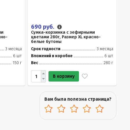
690 руб.
ми
Сумка-корзинка с зефирными
сно-
цветами 280г, Размер XL красно-
белые бутоны
3 месяца
Срок годности
3 месяца
6 шт
Вложений в коробке
6 шт
150 г
Вес
280 г
В корзину
Вам была полезна страница?