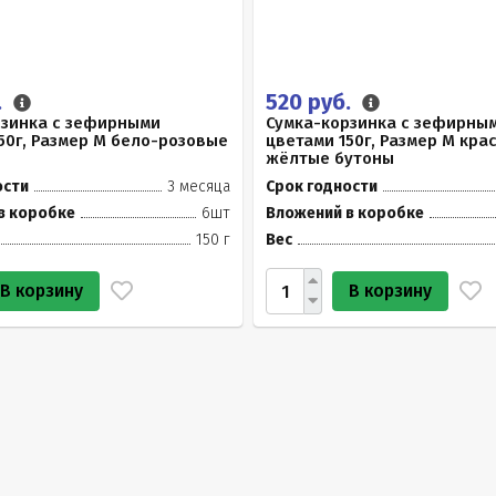
.
520 руб.
рзинка с зефирными
Сумка-корзинка с зефирны
50г, Размер М бело-розовые
цветами 150г, Размер М кра
жёлтые бутоны
ости
3 месяца
Срок годности
в коробке
6шт
Вложений в коробке
150 г
Вес
В корзину
В корзину