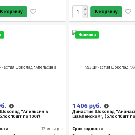
В корзину
В корзину
а
Новинка
уб.
1 406 руб.
 Шоколад "Апельсин в
Династия Шоколад "Ананас
блок 10шт по 100г)
шампанском", (блок 10шт по
ости
12 месяцев
Срок годности