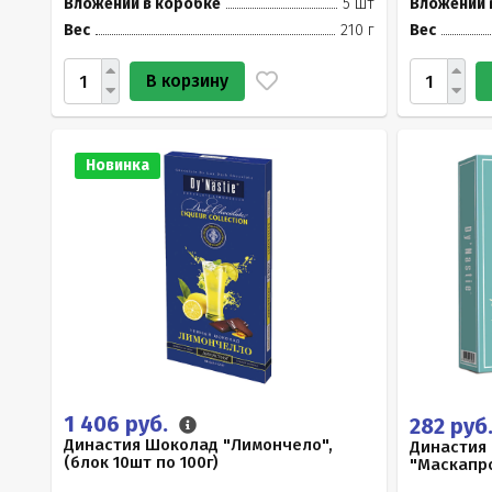
Вложений в коробке
5 шт
Вложений 
Вес
210 г
Вес
В корзину
Новинка
1 406 руб.
282 руб
Династия Шоколад "Лимончело",
Династия 
(блок 10шт по 100г)
"Маскапр