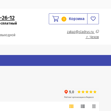
-26-12
Корзина
0
есплатный
zakaz@sladrus.ru 
 выходной
г.
 Чехов