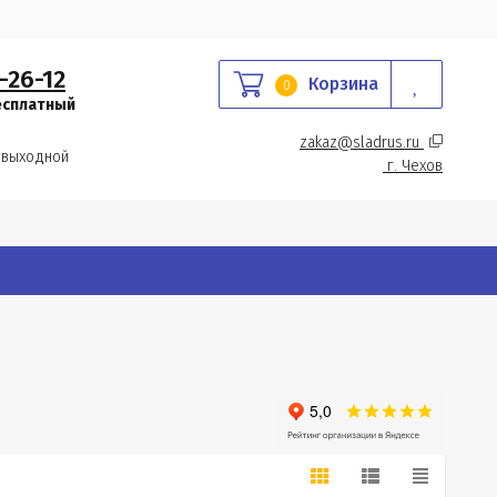
-26-12
Корзина
0
есплатный
zakaz@sladrus.ru 
 выходной
г.
 Чехов