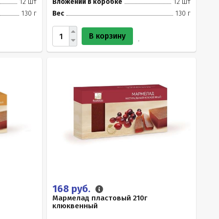
12 шт
Вложений в коробке
12 шт
130 г
Вес
130 г
В корзину
168 руб.
Мармелад пластовый 210г
клюквенный