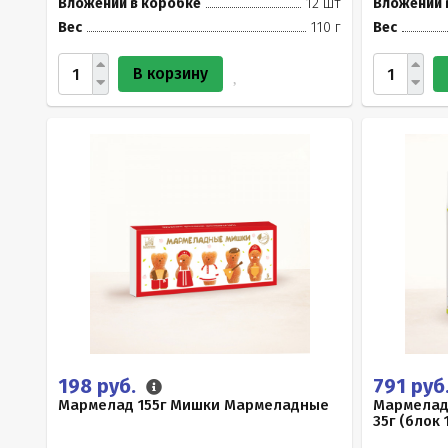
Вложений в коробке
12 шт
Вложений 
Вес
110 г
Вес
В корзину
198 руб.
791 руб
Мармелад 155г Мишки Мармеладные
Мармелад
35г (блок 