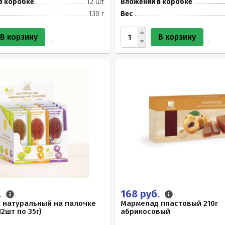
в коробке
12 шт
Вложений в коробке
130 г
Вес
В корзину
В корзину
.
168 руб.
 натуральный на палочке
Мармелад пластовый 210г
12шт по 35г)
абрикосовый