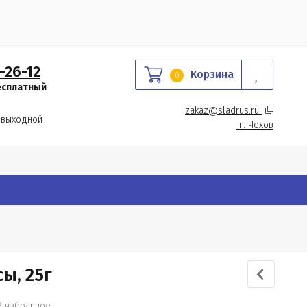
-26-12
Корзина
0
есплатный
zakaz@sladrus.ru 
 выходной
г.
 Чехов
ы, 25г
В избранное