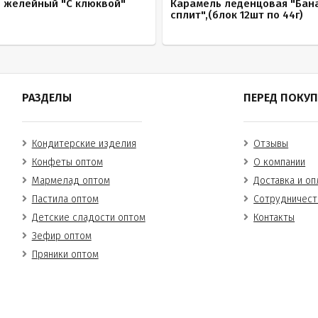
 желейный "С клюквой"
Карамель леденцовая "Бан
сплит",(блок 12шт по 44г)
РАЗДЕЛЫ
ПЕРЕД ПОКУ
Кондитерские изделия
Отзывы
Конфеты оптом
О компании
Мармелад оптом
Доставка и оп
Пастила оптом
Сотрудничест
Детские сладости оптом
Контакты
Зефир оптом
Пряники оптом