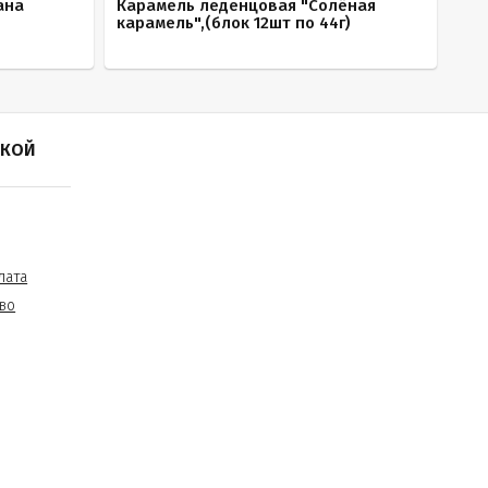
ана
Карамель леденцовая "Солёная
карамель",(блок 12шт по 44г)
ПКОЙ
лата
во